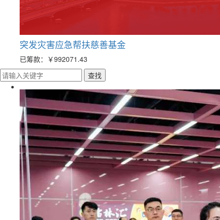
突发灾害应急帮扶慈善基金
已筹款：
￥992071.43